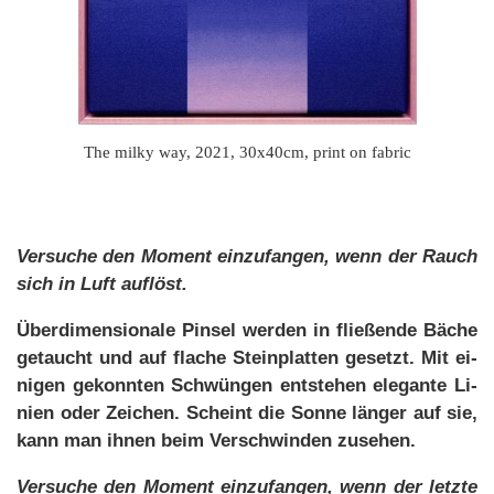
The milky way, 2021, 30x40cm, print on fabric
Ver­su­che den Mo­ment ein­zu­fan­gen, wenn der Rauch
sich in Luft auf­löst.
Über­di­men­sio­na­le Pin­sel wer­den in flie­ßen­de Bä­che
ge­taucht und auf fla­che Stein­plat­ten ge­setzt. Mit ei­
ni­gen ge­konn­ten Schwün­gen ent­ste­hen ele­gan­te Li­
ni­en oder Zei­chen. Scheint die Son­ne län­ger auf sie,
kann man ih­nen beim Ver­schwin­den zu­se­hen.
Ver­su­che den Mo­ment ein­zu­fan­gen, wenn der letz­te