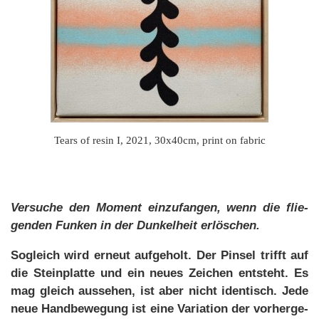
Tears of resin I, 2021, 30x40cm, print on fabric
Ver­su­che den Mo­ment ein­zu­fan­gen, wenn die flie­
gen­den Fun­ken in der Dun­kel­heit er­lö­schen.
So­gleich wird er­neut auf­ge­holt. Der Pin­sel trifft auf
die Stein­plat­te und ein neu­es Zei­chen ent­steht. Es
mag gleich aus­se­hen, ist aber nicht iden­tisch. Je­de
neue Hand­be­we­gung ist ei­ne Va­ria­ti­on der vor­her­ge­