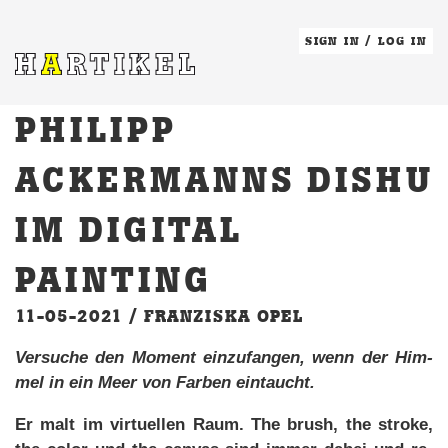
SIGN IN
/
LOG IN
PHILIPP
ACKERMANNS DISHU
IM DIGITAL
PAINTING
11-05-2021 /
FRANZISKA OPEL
Ver­su­che den Mo­ment ein­zu­fan­gen, wenn der Him­
mel in ein Meer von Far­ben ein­taucht.
Er malt im vir­tu­el­len Raum. The brush, the stro­ke,