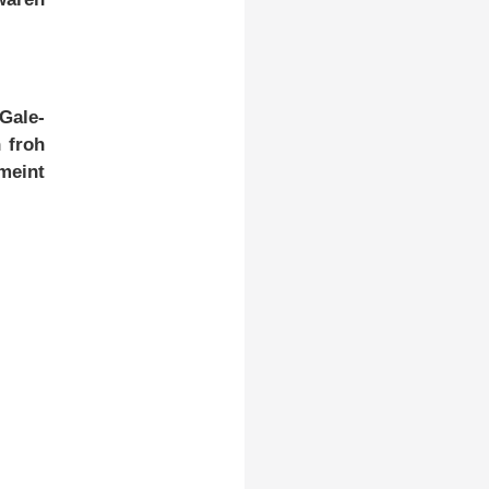
Ga­le­
h froh
 meint