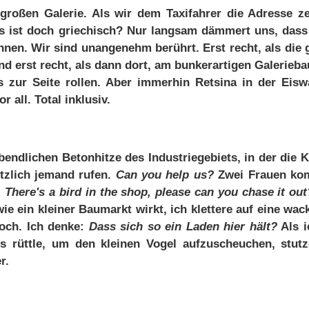
ro­ßen Ga­le­rie. Als wir dem Ta­xi­fah­rer die Adres­se ze
Das ist doch grie­chisch? Nur lang­sam däm­mert uns, dass 
ön­nen. Wir sind un­an­ge­nehm be­rührt. Erst recht, als die 
d erst recht, als dann dort, am bun­ker­ar­ti­gen Ga­le­rie­ba
s zur Sei­te rol­len. Aber im­mer­hin Ret­sina in der Eis­w
r all. To­tal in­klu­siv.
­li­chen Be­ton­hit­ze des In­dus­trie­ge­biets, in der die 
tz­lich je­mand ru­fen.
Can you help us?
Zwei Frau­en ko
:
The­re's a bird in the shop, plea­se can you cha­se it out
wie ein klei­ner Bau­markt wirkt, ich klet­te­re auf ei­ne wa­cke
 hoch. Ich den­ke:
Dass sich so ein La­den hier hält?
Als i
ns rütt­le, um den klei­nen Vo­gel auf­zusch­eu­chen, stut­
r.