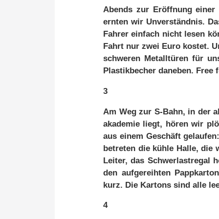
Abends zur Er­öff­nung ei­ner g
ern­ten wir Un­ver­ständ­nis. 
Fah­rer ein­fach nicht le­sen k
Fahrt nur zwei Eu­ro kos­tet. Un
schwe­ren Me­tall­tü­ren für un
Plas­tik­be­cher da­ne­ben. Free fo
3
Am Weg zur S-Bahn, in der abend
aka­de­mie liegt, hö­ren wir plö
aus ei­nem Ge­schäft ge­lau­fen
be­tre­ten die küh­le Hal­le, die 
Lei­ter, das Schwer­last­re­gal
den auf­ge­reih­ten Papp­kar­to
kurz. Die Kar­tons sind al­le lee
4