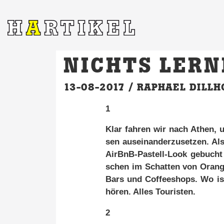
NICHTS LERN
13-08-2017 /
RAPHAEL DILLH
1
Klar fah­ren wir nach Athen, um 
sen aus­ein­an­der­zu­set­zen. Al­s
AirB­nB-Pas­tell-Look ge­bucht
schen im Schat­ten von Oran­gen
Bars und Cof­fee­shops. Wo ist
hö­ren. Al­les Tou­ris­ten.
2