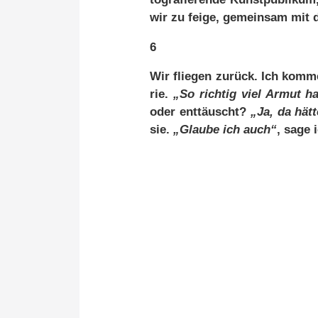
wir zu fei­ge, ge­mein­sam mit d
6
Wir flie­gen zu­rück. Ich kom­me
rie.
„So rich­tig viel Ar­mut ha
oder ent­täuscht?
„Ja, da hät­
sie.
„Glau­be ich auch“
, sa­ge 