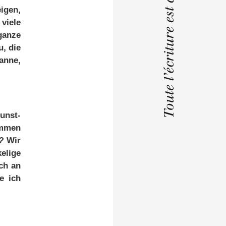
i­gen,
vie­le
gan­ze
u, die
an­ne,
Kunst­
m­men
?
Wir
­li­ge
ch an
ze ich