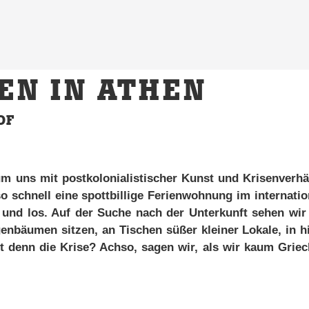
EN IN ATHEN
OF
uns mit post­ko­lo­nia­lis­ti­scher Kunst und Kri­sen­ver­häl
o schnell ei­ne spott­bil­li­ge Fe­ri­en­woh­nung im in­ter­na­tio
 und los. Auf der Su­che nach der Un­ter­kunft se­hen wi
­bäu­men sit­zen, an Ti­schen sü­ßer klei­ner Lo­ka­le, in h
 denn die Kri­se? Ach­so, sa­gen wir, als wir kaum Grie­