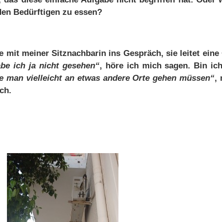
en Be­dürf­ti­gen zu es­sen?
 mit mei­ner Sitz­nach­ba­rin ins Ge­spräch, sie lei­tet ei­ne 
­be ich ja nicht ge­se­hen“
, hö­re ich mich sa­gen. Bin ic
te man viel­leicht an et­was an­de­re Or­te ge­hen müs­sen“
,
ich.