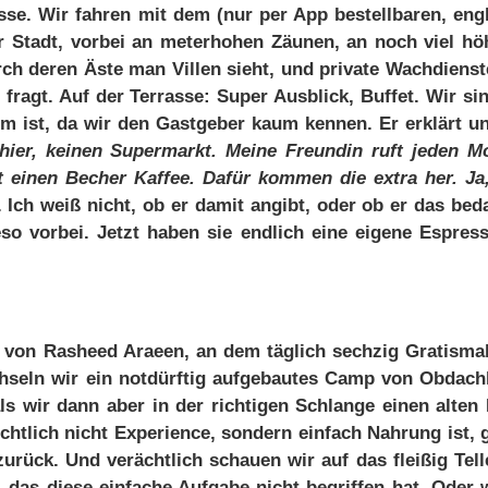
as­se. Wir fah­ren mit dem (nur per App be­stell­ba­ren, eng­
r Stadt, vor­bei an me­ter­ho­hen Zäu­nen, an noch viel hö­
rch de­ren Äs­te man Vil­len sieht, und pri­va­te Wach­diens­t
fragt. Auf der Ter­ras­se: Su­per Aus­blick, Buf­fet. Wir si
hm ist, da wir den Gast­ge­ber kaum ken­nen. Er er­klärt u
hier, kei­nen Su­per­markt. Mei­ne Freun­din ruft je­den M
lt ei­nen Be­cher Kaf­fee. Da­für kom­men die ex­tra her. Ja
. Ich weiß nicht, ob er da­mit an­gibt, oder ob er das be­da
so vor­bei. Jetzt ha­ben sie end­lich ei­ne ei­ge­ne Es­pres­
on Ras­heed Arae­en, an dem täg­lich sech­zig Gra­tis­mah
h­seln wir ein not­dürf­tig auf­ge­bau­tes Camp von Ob­dach­
r, als wir dann aber in der rich­ti­gen Schlan­ge ei­nen al­te
cht­lich nicht Ex­pe­ri­ence, son­dern ein­fach Nah­rung ist, 
u­rück. Und ver­ächt­lich schau­en wir auf das flei­ßig Tel­l
m, das die­se ein­fa­che Auf­ga­be nicht be­grif­fen hat. Oder 