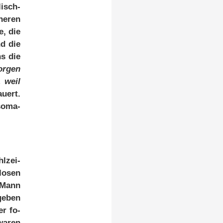
lisch­
he­ren
e, die
nd die
ns die
or­gen
, weil
u­ert.
so­ma­
l­zei­
lo­sen
n Mann
ge­ben
er fo­
wa­ren