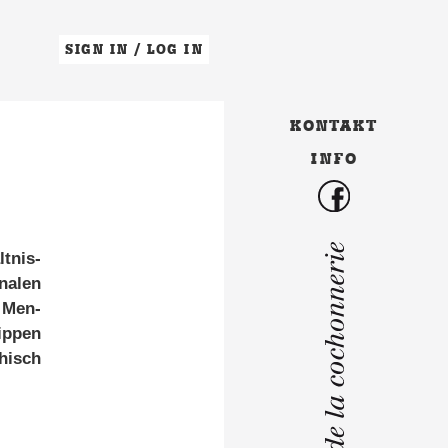
SIGN IN
/
LOG IN
KONTAKT
INFO
t­nis­
­na­len
r Men­
ip­pen
chisch