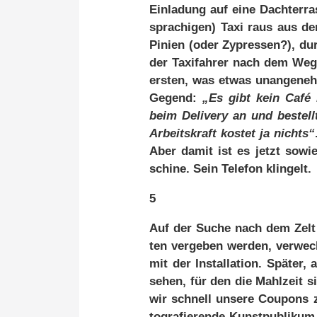
Ein­la­dung auf ei­ne Dach­ter­r
spra­chi­gen) Ta­xi raus aus de
Pi­ni­en (oder Zy­pres­sen?), du
der Ta­xi­fah­rer nach dem Weg 
ers­ten, was et­was un­an­ge­ne
Ge­gend:
„Es gibt kein Ca­fé 
beim De­li­ve­ry an und be­stel
Ar­beits­kraft kos­tet ja nichts“
Aber da­mit ist es jetzt so­wie­
schi­ne. Sein Te­le­fon klin­gelt.
5
Auf der Su­che nach dem Zelt v
ten ver­ge­ben wer­den, ver­wec
mit der In­stal­la­ti­on. Spä­te
se­hen, für den die Mahl­zeit si
wir schnell un­se­re Cou­pons z
to­gra­fie­ren­de Kunst­pu­bli­ku